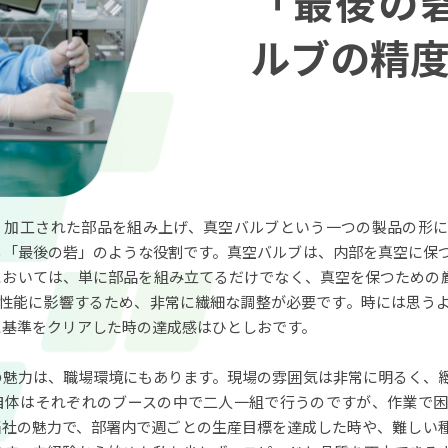
「最後の
ルブの精
、加工された部品を組み上げ、真空バルブという一つの製品の形に
る「最後の砦」のような役割です。真空バルブは、内部を真空に保
おいては、単に部品を組み立てるだけでなく、真空を保つための厳
が性能に影響するため、非常に繊細な調整が必要です。時には思う
に基準をクリアした時の達成感はひとしおです。
の魅力は、職場環境にもあります。現場の雰囲気は非常に明るく、
自体はそれぞれのブースの中で二人一組で行うのですが、作業で困
当社の魅力で、部署内で週ごとの生産目標を達成した時や、難しい