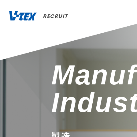
RECRUIT
Manuf
Indus
製造