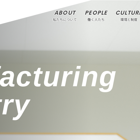
ABOUT
PEOPLE
CULTUR
私たちについて
働く人たち
環境と制度
acturing
try